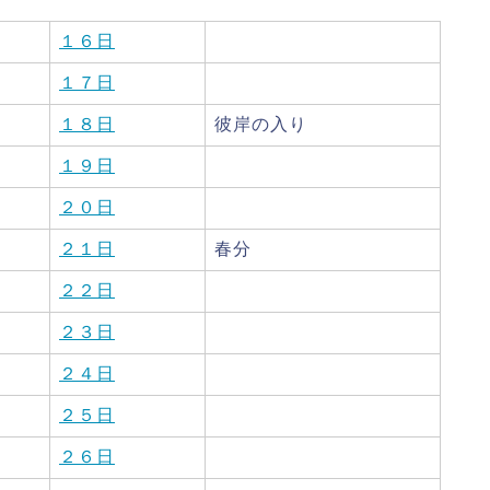
１６日
１７日
１
８
日
彼岸の入り
１９日
２０日
２１日
春分
２２日
２３日
２４日
２５日
２６日