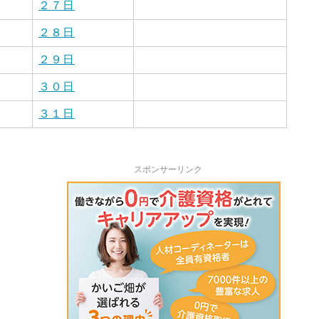
２７日
２８日
２９日
３０日
３１日
スポンサーリンク