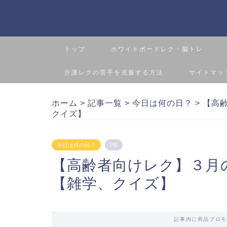
トップ
ホワイトボードレク・脳トレ
介護レクの苦手を克服する方法
サイトマッ
ホーム
>
記事一覧
>
今日は何の日？
>
【高
クイズ】
今日は何の日？
PR
【高齢者向けレク】３月
【雑学、クイズ】
記事内に商品プロモ