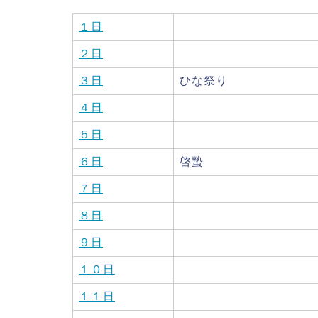
１日
２日
３日
ひな祭り
４日
５日
６日
啓蟄
７日
８日
９日
１０日
１１日