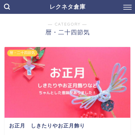
レクネタ倉庫
― CATEGORY ―
暦・二十四節気
暦・二十四節気
お正月 しきたりやお正月飾り