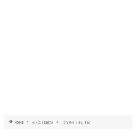
HOME
暦・二十四節気
ひな祭り（３月３日）