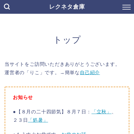
レクネタ倉庫
トップ
当サイトをご訪問いただきありがとうございます。
運営者の「りこ」です。→簡単な
自己紹介
お知らせ
●【８月の二十四節気】８月７日：
「
立秋
」
、
２３日
「
処暑
」