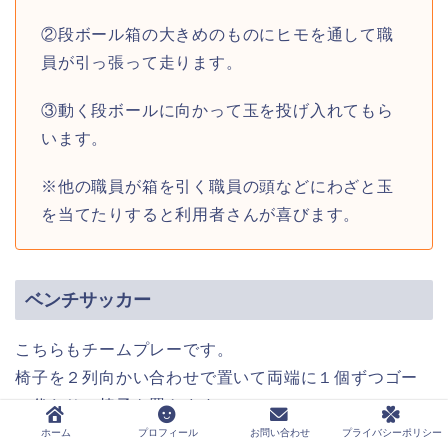
②段ボール箱の大きめのものにヒモを通して職
員が引っ張って走ります。
③動く段ボールに向かって玉を投げ入れてもら
います。
※他の職員が箱を引く職員の頭などにわざと玉
を当てたりすると利用者さんが喜びます。
ベンチサッカー
こちらもチームプレーです。
椅子を２列向かい合わせで置いて両端に１個ずつゴー
ル代わりの椅子を置きます。
ゴールの椅子の座面の下をくぐれば１点！
ホーム
プロフィール
お問い合わせ
プライバシーポリシー