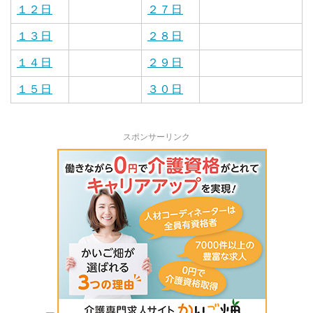
１２日
２７日
１３日
２８日
１４日
２９日
１５日
３０日
スポンサーリンク