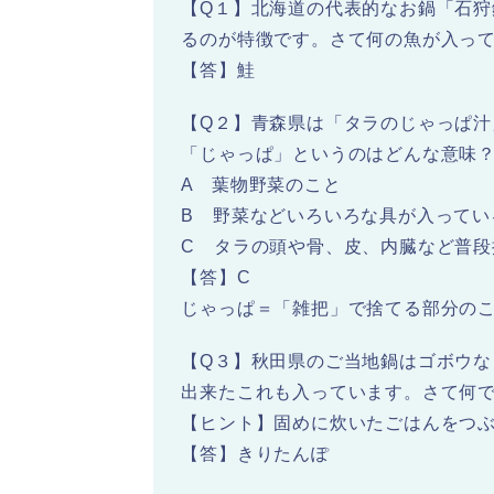
【Q１】北海道の代表的なお鍋「石
るのが特徴です。さて何の魚が入っ
【答】鮭
【Q２】青森県は「タラのじゃっぱ汁
「じゃっぱ」というのはどんな意味
A 葉物野菜のこと
B 野菜などいろいろな具が入ってい
C タラの頭や骨、皮、内臓など普段
【答】C
じゃっぱ＝「雑把」で捨てる部分の
【Q３】秋田県のご当地鍋はゴボウ
出来たこれも入っています。さて何
【ヒント】固めに炊いたごはんをつ
【答】きりたんぽ