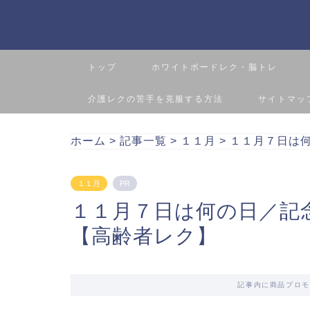
トップ
ホワイトボードレク・脳トレ
介護レクの苦手を克服する方法
サイトマッ
ホーム
>
記事一覧
>
１１月
>
１１月７日は
１１月
PR
１１月７日は何の日／記
【高齢者レク】
記事内に商品プロモ