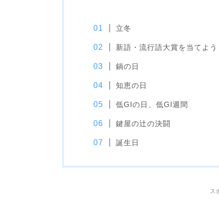
立冬
新語・流行語大賞を当てよう
鍋の日
知恵の日
低GIの日、低GI週間
鍵屋の辻の決闘
誕生日
ス