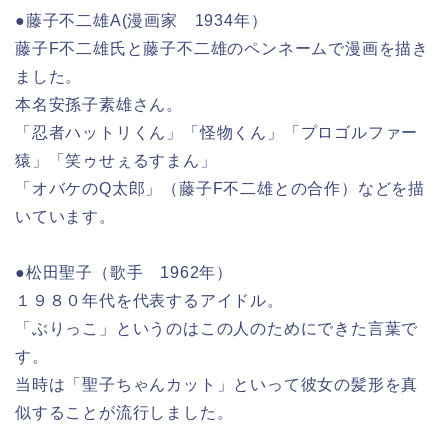
●藤子不二雄A(漫画家 1934年）
藤子F不二雄氏と藤子不二雄のペンネームで漫画を描き
ました。
本名安孫子素雄さん。
「忍者ハットリくん」「怪物くん」「プロゴルファー
猿」「笑ゥせぇるすまん」
「オバケのQ太郎」（藤子F不二雄との合作）などを描
いています。
●松田聖子（歌手 1962年）
１９８０年代を代表するアイドル。
「ぶりっこ」というのはこの人のためにできた言葉で
す。
当時は「聖子ちゃんカット」といって彼女の髪形を真
似することが流行しました。