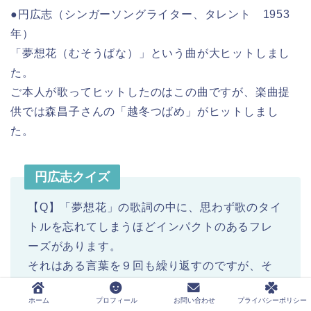
●円広志（シンガーソングライター、タレント 1953
年）
「夢想花（むそうばな）」という曲が大ヒットしまし
た。
ご本人が歌ってヒットしたのはこの曲ですが、楽曲提
供では森昌子さんの「越冬つばめ」がヒットしまし
た。
円広志クイズ
【Q】「夢想花」の歌詞の中に、思わず歌のタイ
トルを忘れてしまうほどインパクトのあるフレ
ーズがあります。
それはある言葉を９回も繰り返すのですが、そ
の言葉は何でしょうか？
ホーム
プロフィール
お問い合わせ
プライバシーポリシー
A とんで