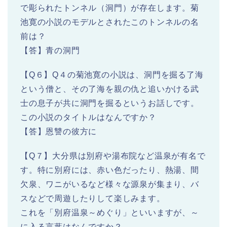
で彫られたトンネル（洞門）が存在します。菊
池寛の小説のモデルとされたこのトンネルの名
前は？
【答】青の洞門
【Q６】Q４の菊池寛の小説は、洞門を掘る了海
という僧と、その了海を親の仇と追いかける武
士の息子が共に洞門を掘るというお話しです。
この小説のタイトルはなんですか？
【答】恩讐の彼方に
【Q７】大分県は別府や湯布院など温泉が有名で
す。特に別府には、赤い色だったり、熱湯、間
欠泉、ワニがいるなど様々な源泉が集まり、バ
スなどで周遊したりして楽しみます。
これを「別府温泉～めぐり」といいますが、～
に入る言葉はなんですか？