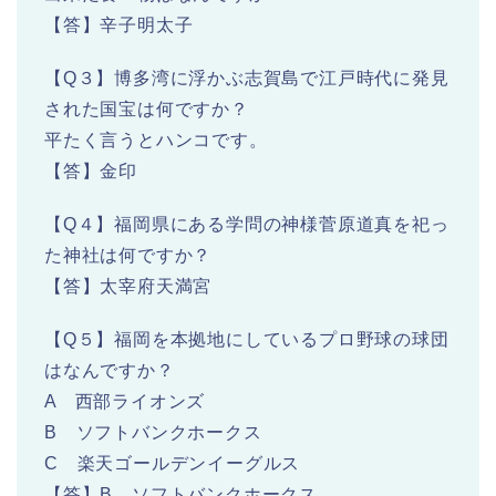
【答】辛子明太子
【Q３】博多湾に浮かぶ志賀島で江戸時代に発見
された国宝は何ですか？
平たく言うとハンコです。
【答】金印
【Q４】福岡県にある学問の神様菅原道真を祀っ
た神社は何ですか？
【答】太宰府天満宮
【Q５】福岡を本拠地にしているプロ野球の球団
はなんですか？
A 西部ライオンズ
B ソフトバンクホークス
C 楽天ゴールデンイーグルス
【答】B ソフトバンクホークス