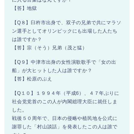
【答】地獄
【Q８】臼杵市出身で、双子の兄弟で共にマラソ
ン選手としてオリンピックにも出場した人たち
は誰ですか？
【答】宗（そう）兄弟（茂と猛）
【Q９】中津市出身の女性演歌歌手で「女の出
船」が大ヒットした人は誰ですか？
【答】松原のぶえ
【Q１０】１９９４年（平成6）、４７年ぶりに
社会党党首のこの人が内閣総理大臣に就任しま
した。
戦後５０周年で、日本の侵略や植民地を公式に
謝罪した「村山談話」を発表したこの人は誰で