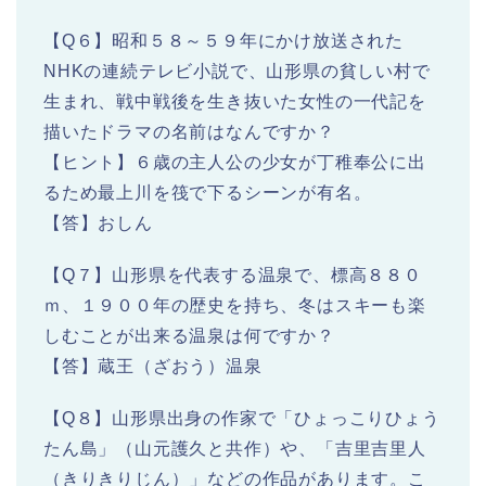
【Q６】昭和５８～５９年にかけ放送された
NHKの連続テレビ小説で、山形県の貧しい村で
生まれ、戦中戦後を生き抜いた女性の一代記を
描いたドラマの名前はなんですか？
【ヒント】６歳の主人公の少女が丁稚奉公に出
るため最上川を筏で下るシーンが有名。
【答】おしん
【Q７】山形県を代表する温泉で、標高８８０
ｍ、１９００年の歴史を持ち、冬はスキーも楽
しむことが出来る温泉は何ですか？
【答】蔵王（ざおう）温泉
【Q８】山形県出身の作家で「ひょっこりひょう
たん島」（山元護久と共作）や、「吉里吉里人
（きりきりじん）」などの作品があります。こ