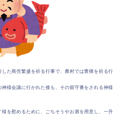
行した商売繁盛を祈る行事で、農村では豊穣を祈る行
の神様会議に行かれた後も、その留守番をされる神様
す様を慰めるために、ごちそうやお酒を用意し、一升