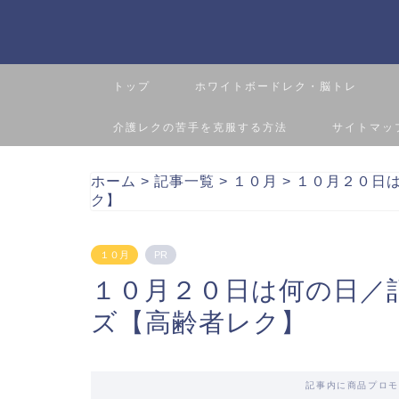
トップ
ホワイトボードレク・脳トレ
介護レクの苦手を克服する方法
サイトマッ
ホーム
>
記事一覧
>
１０月
>
１０月２０日
ク】
１０月
PR
１０月２０日は何の日／
ズ【高齢者レク】
記事内に商品プロモ