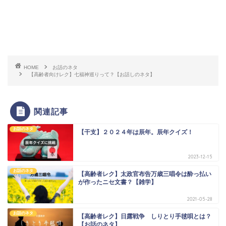
HOME
お話のネタ
【高齢者向けレク】七福神巡りって？【お話しのネタ】
関連記事
お話のネタ
【干支】２０２４年は辰年。辰年クイズ！
2023-12-15
お話のネタ
【高齢者レク】太政官布告万歳三唱令は酔っ払い
が作ったニセ文書？【雑学】
2021-05-28
お話のネタ
【高齢者レク】日露戦争 しりとり手毬唄とは？
【お話のネタ】