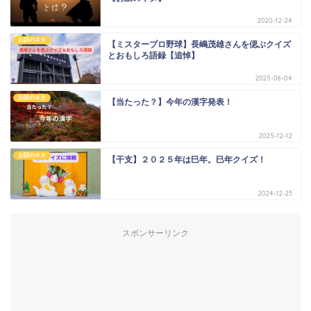
2020-12-24
お話のネタ
【ミスタープロ野球】長嶋茂雄さんを偲ぶクイズ
とおもしろ語録【追悼】
2025-06-04
お話のネタ
【当たった？】今年の漢字発表！
2025-12-12
お話のネタ
【干支】２０２５年は巳年。巳年クイズ！
2024-12-23
スポンサーリンク