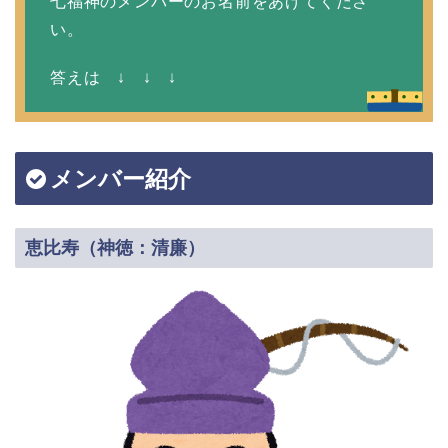
七福神のメンバーのお名前をあげてくださ
い。
答えは ↓ ↓ ↓
メンバー紹介
恵比寿（神徳：清廉）